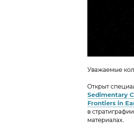
Уважаемые кол
Открыт специа
Sedimentary C
Frontiers in E
в стратиграфи
материалах.