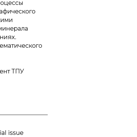
роцессы
рафического
кими
 минерала
ниях.
тематического
цент ТПУ
al issue