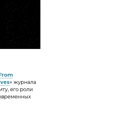
 From
ives
» журнала
иту, его роли
современных