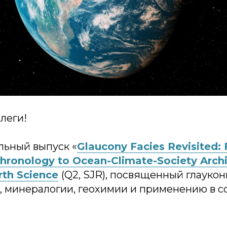
леги!
льный выпуск «
Glaucon
y Faci
es Revisited:
hronology to Ocean-Climate-Society Arch
arth Science
(Q2, SJR), посвященный глаукон
и, минералогии, геохимии и применению в 