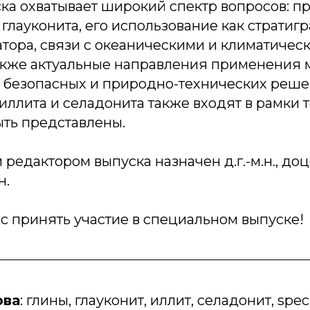
ска охватывает широкий спектр вопросов: п
лауконита, его использование как стратиг
тора, связи с океаническими и климатичес
также актуальные направления применения
и безопасных и природно-технических реше
ллита и селадонита также входят в рамки 
ыть представлены.
едактором выпуска назначен д.г.-м.н., до
н.
с принять участие в специальном выпуске!
ова
: глины, глауконит, иллит, селадонит, speci