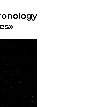
 Facies
ronology
es»