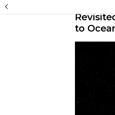
Специал
Revisit
to Ocean