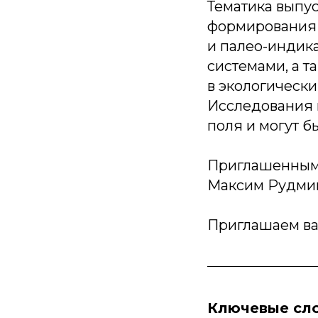
Тематика выпу
формирования г
и палео-индика
системами, а 
в экологическ
Исследования и
поля и могут б
Приглашенным р
Максим Рудми
Приглашаем ва
Ключевые сл