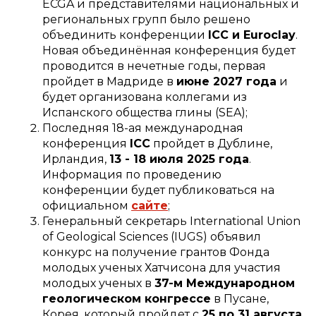
ECGA и представителями национальных и
региональных групп было решено
объединить конференции
ICC и Euroclay
.
Новая объединённая конференция будет
проводится в нечетные годы, первая
пройдет в Мадриде в
июне 2027 года
и
будет организована коллегами из
Испанского общества глины (SEA);
Последняя 18-ая международная
конференция
ICC
пройдет в Дублине,
Ирландия,
13 - 18 июля 2025 года
.
Информация по проведению
конференции будет публиковаться на
официальном
сайте
;
Генеральный секретарь International Union
of Geological Sciences (IUGS) объявил
конкурс на получение грантов Фонда
молодых ученых Хатчисона для участия
молодых ученых в
37-м Международном
геологическом конгрессе
в Пусане,
Корея, который пройдет с
25 по 31 августа